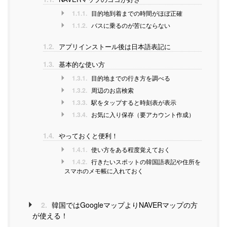
1.1.1.
目的地到着までの時間がほぼ正確
1.1.2.
バスに乗るのが苦にならない
1.2.
アプリインストール後は日本語表記に
1.3.
基本的な使い方
1.3.1.
目的地までの行き方を調べる
1.3.2.
周辺のお店検索
1.3.3.
駅をタップすると時刻表が表示
1.3.4.
お気に入り保存（要アカウント作成）
1.4.
やっておくと便利！
1.4.1.
使い方をある程度覚えておく
1.4.2.
行きたいスポットの韓国語表記や住所を
スマホのメモ帳に入れておく
2.
韓国ではGoogleマップよりNAVERマップの方
が使える！