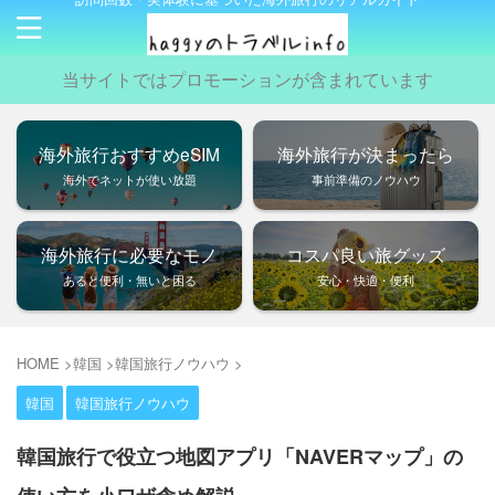
当サイトではプロモーションが含まれています
海外旅行おすすめeSIM
海外旅行が決まったら
海外でネットが使い放題
事前準備のノウハウ
海外旅行に必要なモノ
コスパ良い旅グッズ
あると便利・無いと困る
安心・快適・便利
HOME
>
韓国
>
韓国旅行ノウハウ
>
韓国
韓国旅行ノウハウ
韓国旅行で役立つ地図アプリ「NAVERマップ」の