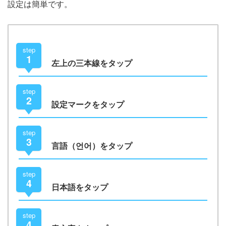
設定は簡単です。
step
1
左上の三本線をタップ
step
2
設定マークをタップ
step
3
言語（언어）をタップ
step
4
日本語をタップ
step
4