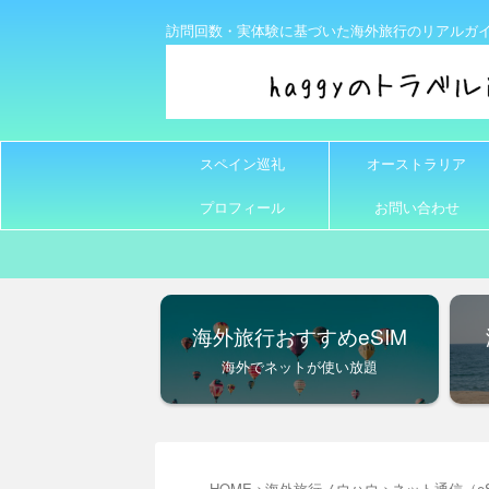
訪問回数・実体験に基づいた海外旅行のリアルガ
スペイン巡礼
オーストラリア
プロフィール
お問い合わせ
海外旅行おすすめeSIM
海外でネットが使い放題
HOME
>
海外旅行ノウハウ
>
ネット通信（eS