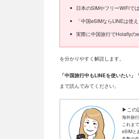
日本のSIMやフリーWiFi
「中国eSIMならLINEは
実際に中国旅行でHolafly
を分かりやすく解説します。
「中国旅行中もLINEを使いたい」
まで読んでみてください。
▶この
海外旅
これまで
eSIM
多数の