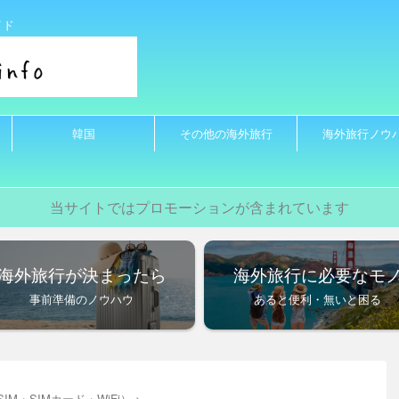
イド
韓国
その他の海外旅行
海外旅行ノウ
当サイトではプロモーションが含まれています
海外旅行が決まったら
海外旅行に必要なモ
事前準備のノウハウ
あると便利・無いと困る
IM・SIMカード・WiFi）
>