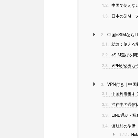
1.2.
中国で使えない
1.3.
日本のSIM・フ
2.
中国eSIMなら
2.1.
結論：使える
2.2.
eSIM選びを
2.3.
VPNが必要な
3.
VPN付き | 中
3.1.
中国到着後すぐ
3.2.
滞在中の通信
3.3.
LINE通話・
3.4.
渡航前の準備
3.4.1.
Hol