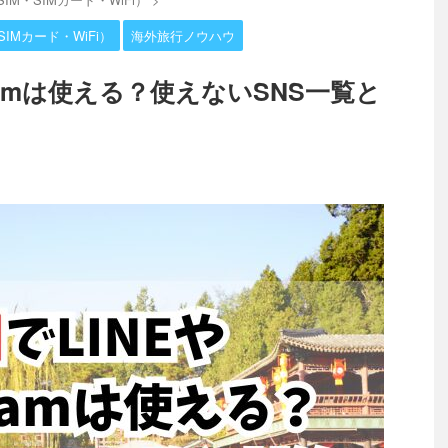
IMカード・WiFi）
海外旅行ノウハウ
agramは使える？使えないSNS一覧と