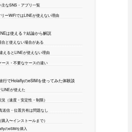
主なSNS・アプリ一覧
リーWiFiではLINEが使えない理由
LINEは使える？結論から解説
場合と使えない場合がある
間違えるとLINEが使えない理由
ケース・不要なケースの違い
国旅行でHolaflyのeSIMを使ってみた体験談
LINEが使えた
状況（速度・安定性・制限）
写真送信・位置共有は問題なし
（購入〜インストールまで）
aflyのeSIMを購入