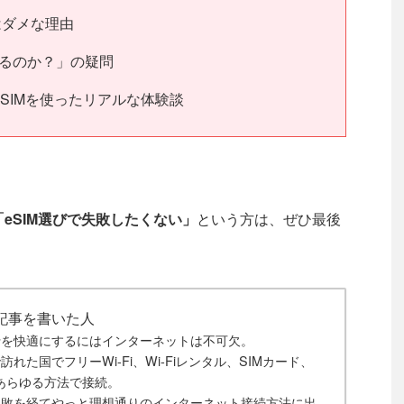
ではダメな理由
使えるのか？」の疑問
のeSIMを使ったリアルな体験談
「eSIM選びで失敗したくない」
という方は、ぜひ最後
記事を書いた人
行を快適にするにはインターネットは不可欠。
訪れた国でフリーWi-Fi、Wi-Fiレンタル、SIMカード、
とあらゆる方法で接続。
失敗を経てやっと理想通りのインターネット接続方法に出