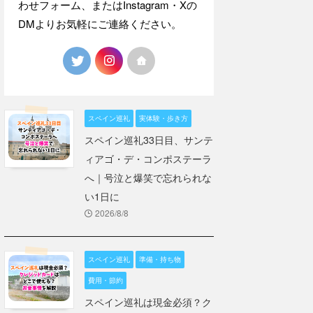
わせフォーム、またはInstagram・Xの
DMよりお気軽にご連絡ください。
スペイン巡礼
実体験・歩き方
スペイン巡礼33日目、サンテ
ィアゴ・デ・コンポステーラ
へ｜号泣と爆笑で忘れられな
い1日に
2026/8/8
スペイン巡礼
準備・持ち物
費用・節約
スペイン巡礼は現金必須？ク