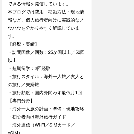
できる情報を発信しています。
本ブログでは費用・移動方法・現地情
報など、個人旅行者向けに実践的なノ
ウハウを分かりやすく解説していま
す。
【経歴・実績】
・訪問国数／回数：25か国以上／50回
以上
・短期留学：2回経験
・旅行スタイル：海外一人旅／友人と
の旅行／夫婦旅
・旅行頻度：国内外問わず最低月1回
【専門分野】
・海外一人旅の計画・準備・現地攻略
・初心者向け海外旅行ガイド
・海外通信（Wi-Fi／SIMカード／
eSIM）