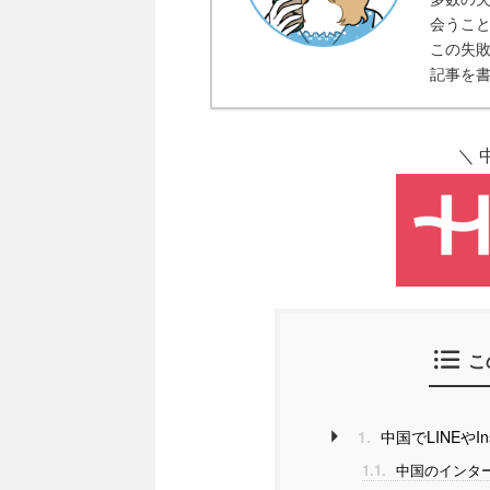
会うこ
この失
記事を
＼ 
こ
1.
中国でLINEやIn
1.1.
中国のインタ