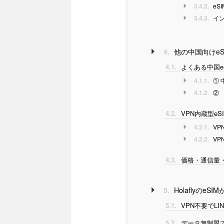
3.4.2.
eS
3.4.3.
イン
4.
他の中国向けeSI
4.1.
よくある中国e
4.1.1.
① 
4.1.2.
② 
4.2.
VPN内蔵型eS
4.2.1.
VP
4.2.2.
VP
4.3.
価格・通信量
5.
Holaflyのe
5.1.
VPN不要でL
5.2.
データ無制限