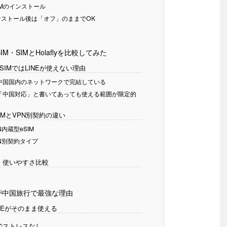
IMのインストール
ストール後は「オフ」のままでOK
M・SIMとHolaflyを比較してみた
SIMではLINEが使えない理由
中国国内のネットワークで完結している
「中国対応」と書いてあっても使える範囲が限定的
IMとVPN別契約の違い
N内蔵型eSIM
N別契約タイプ
・使いやすさ比較
SIMが中国旅行で最強な理由
INEがそのまま使える
でストレスなし