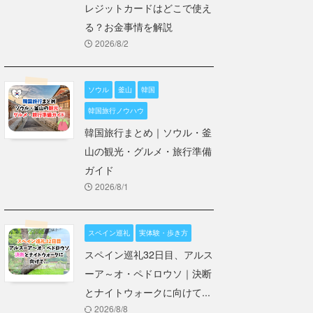
レジットカードはどこで使え
る？お金事情を解説
2026/8/2
ソウル
釜山
韓国
韓国旅行ノウハウ
韓国旅行まとめ｜ソウル・釜
山の観光・グルメ・旅行準備
ガイド
2026/8/1
スペイン巡礼
実体験・歩き方
スペイン巡礼32日目、アルス
ーア～オ・ペドロウソ｜決断
とナイトウォークに向けて...
2026/8/8