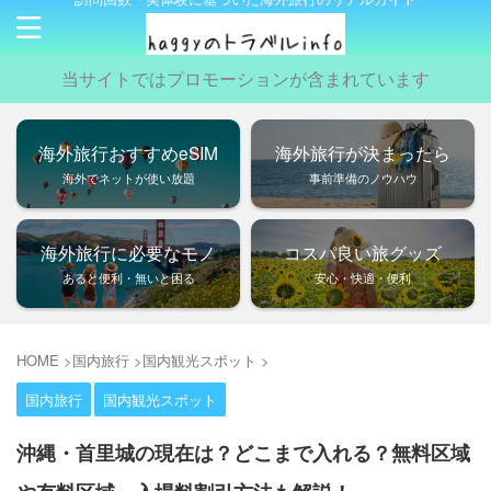
当サイトではプロモーションが含まれています
海外旅行おすすめeSIM
海外旅行が決まったら
海外でネットが使い放題
事前準備のノウハウ
海外旅行に必要なモノ
コスパ良い旅グッズ
あると便利・無いと困る
安心・快適・便利
HOME
>
国内旅行
>
国内観光スポット
>
国内旅行
国内観光スポット
沖縄・首里城の現在は？どこまで入れる？無料区域