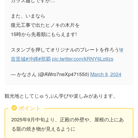
ガラス越しですが…
また、いまなら
復元工事で出たヒノキの木片を
15時から先着順にもらえます!
スタンプを押してオリジナルのプレートを作ろう!
#
首里城
#沖縄
#那覇
pic.twitter.com/kRNY6Lq9zs
— かなさん (@AWro7neXp471550)
March 8, 2024
観光地としてじゅうぶん学びや楽しみがあります。
ポイント
2025年9月中旬より、正殿の外壁や、屋根の上にあ
る龍の焼き物が見えるように