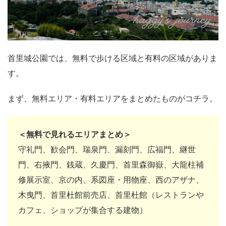
首里城公園では、無料で歩ける区域と有料の区域がありま
す。
まず、無料エリア・有料エリアをまとめたものがコチラ。
＜無料で見れるエリアまとめ＞
守礼門、歓会門、瑞泉門、漏刻門、広福門、継世
門、右掖門、銭蔵、久慶門、首里森御嶽、大龍柱補
修展示室、京の内、系図座・用物座、西のアザナ、
木曳門、首里杜館前売店、首里杜館（レストランや
カフェ、ショップが集合する建物）