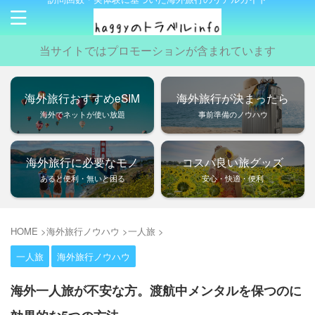
当サイトではプロモーションが含まれています
海外旅行おすすめeSIM
海外旅行が決まったら
海外でネットが使い放題
事前準備のノウハウ
海外旅行に必要なモノ
コスパ良い旅グッズ
あると便利・無いと困る
安心・快適・便利
HOME
>
海外旅行ノウハウ
>
一人旅
>
一人旅
海外旅行ノウハウ
海外一人旅が不安な方。渡航中メンタルを保つのに