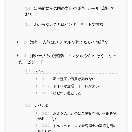
1.4.
出発前にその国の文化や慣習、ルールは調べて
おく
1.5.
わからないことはインターネットで検索
2.
海外一人旅はメンタルが強くないと無理？
3.
海外一人旅で実際にメンタルやられそうになっ
たエピソード
3.1.
レベル1
3.1.1.
羽の壁画で写真が撮れない
3.1.2.
トイレが無理・トイレが無い
3.1.3.
移動中、暇だった
3.2.
レベル2
3.2.1.
お金を入れたのに自動販売機から飲み物
が出てこない
3.2.2.
トルコのメトロで乗客同士の喧嘩を目の
当たりに