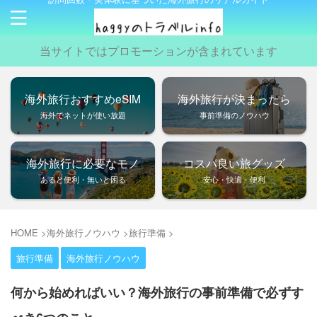
当サイトではプロモーションが含まれています
海外旅行おすすめeSIM
海外旅行が決まったら
海外でネットが使い放題
事前準備のノウハウ
海外旅行に必要なモノ
コスパ良い旅グッズ
あると便利・無いと困る
安心・快適・便利
HOME
>
海外旅行ノウハウ
>
旅行準備
>
旅行準備
海外旅行ノウハウ
何から始めればいい？海外旅行の事前準備で必ずす