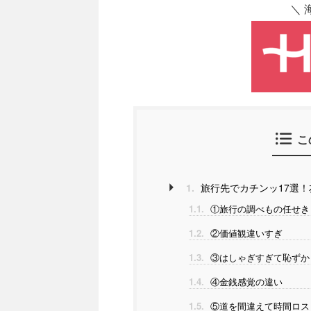
＼ 
こ
1.
旅行先でカチンッ17選
1.1.
①旅行の調べもの任せき
1.2.
②価値観違いすぎ
1.3.
③はしゃぎすぎて恥ずか
1.4.
④金銭感覚の違い
1.5.
⑤道を間違えて時間ロス