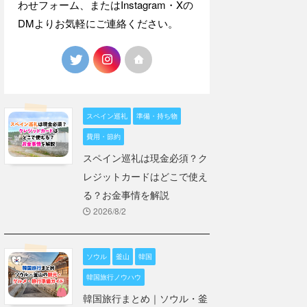
わせフォーム、またはInstagram・Xの
DMよりお気軽にご連絡ください。
スペイン巡礼
準備・持ち物
費用・節約
スペイン巡礼は現金必須？ク
レジットカードはどこで使え
る？お金事情を解説
2026/8/2
ソウル
釜山
韓国
韓国旅行ノウハウ
韓国旅行まとめ｜ソウル・釜