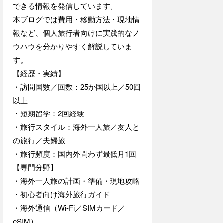
できる情報を発信しています。
本ブログでは費用・移動方法・現地情
報など、個人旅行者向けに実践的なノ
ウハウを分かりやすく解説していま
す。
【経歴・実績】
・訪問国数／回数：25か国以上／50回
以上
・短期留学：2回経験
・旅行スタイル：海外一人旅／友人と
の旅行／夫婦旅
・旅行頻度：国内外問わず最低月1回
【専門分野】
・海外一人旅の計画・準備・現地攻略
・初心者向け海外旅行ガイド
・海外通信（Wi-Fi／SIMカード／
eSIM）