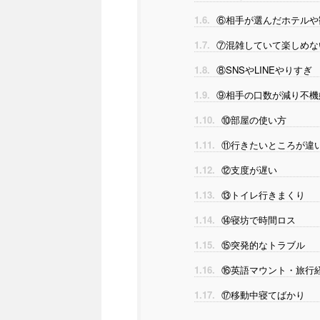
1.6.
⑥相手が選んだホテルや
1.7.
⑦混雑していて楽しめな
1.8.
⑧SNSやLINEやりすぎ
1.9.
⑨相手の口数が減り不機
1.10.
⑩部屋の使い方
1.11.
⑪行きたいところが違
1.12.
⑫支度が遅い
1.13.
⑬トイレ行きまくり
1.14.
⑭寝坊で時間ロス
1.15.
⑮突発的なトラブル
1.16.
⑯英語マウント・旅行
1.17.
⑰移動中寝てばかり