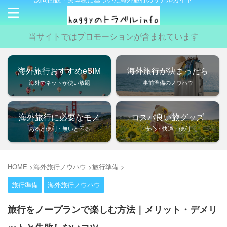
当サイトではプロモーションが含まれています
海外旅行おすすめeSIM
海外旅行が決まったら
海外でネットが使い放題
事前準備のノウハウ
海外旅行に必要なモノ
コスパ良い旅グッズ
あると便利・無いと困る
安心・快適・便利
HOME
>
海外旅行ノウハウ
>
旅行準備
>
旅行準備
海外旅行ノウハウ
旅行をノープランで楽しむ方法｜メリット・デメリ