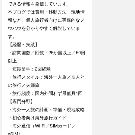
できる情報を発信しています。
本ブログでは費用・移動方法・現地情
報など、個人旅行者向けに実践的なノ
ウハウを分かりやすく解説していま
す。
【経歴・実績】
・訪問国数／回数：25か国以上／50回
以上
・短期留学：2回経験
・旅行スタイル：海外一人旅／友人と
の旅行／夫婦旅
・旅行頻度：国内外問わず最低月1回
【専門分野】
・海外一人旅の計画・準備・現地攻略
・初心者向け海外旅行ガイド
・海外通信（Wi-Fi／SIMカード／
eSIM）