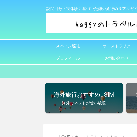
訪問回数・実体験に基づいた海外旅行のリアルガ
スペイン巡礼
オーストラリア
プロフィール
お問い合わせ
海外旅行おすすめeSIM
海外でネットが使い放題
HOME
>
オーストラリア
>
シドニー
>