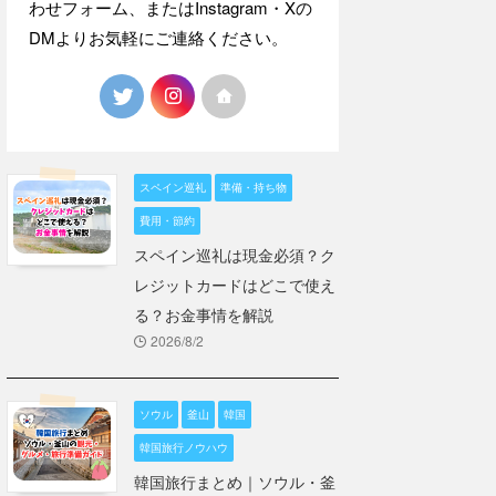
わせフォーム、またはInstagram・Xの
DMよりお気軽にご連絡ください。
スペイン巡礼
準備・持ち物
費用・節約
スペイン巡礼は現金必須？ク
レジットカードはどこで使え
る？お金事情を解説
2026/8/2
ソウル
釜山
韓国
韓国旅行ノウハウ
韓国旅行まとめ｜ソウル・釜