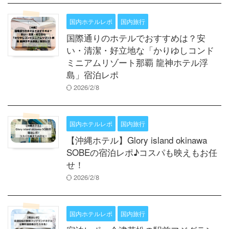
国内ホテルレポ
国内旅行
国際通りのホテルでおすすめは？安
い・清潔・好立地な「かりゆしコンド
ミニアムリゾート那覇 龍神ホテル浮
島」宿泊レポ
2026/2/8
国内ホテルレポ
国内旅行
【沖縄ホテル】Glory island okinawa
SOBEの宿泊レポ♪コスパも映えもお任
せ！
2026/2/8
国内ホテルレポ
国内旅行