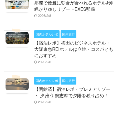
那覇で優雅に朝食が食べれるホテル♪沖
縄かりゆしリゾートEXES那覇
2026/2/8
国内ホテルレポ
国内旅行
【宿泊レポ】梅田のビジネスホテル・
大阪東急REIホテルは立地・コスパとも
におすすめ
2026/2/8
国内ホテルレポ
国内旅行
【閉館済】宿泊レポ・プレミアリゾー
ト 夕雅 伊勢志摩で夕陽を独り占め！
2026/2/8