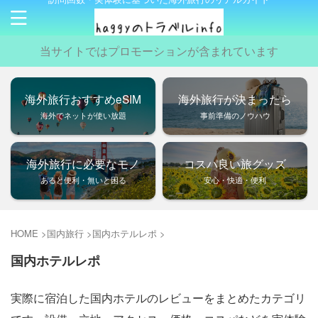
当サイトではプロモーションが含まれています
海外旅行おすすめeSIM
海外旅行が決まったら
海外でネットが使い放題
事前準備のノウハウ
海外旅行に必要なモノ
コスパ良い旅グッズ
あると便利・無いと困る
安心・快適・便利
HOME
>
国内旅行
>
国内ホテルレポ
>
国内ホテルレポ
実際に宿泊した国内ホテルのレビューをまとめたカテゴリ