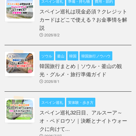
スペイン巡礼
準備・持ち物
費用・節約
スペイン巡礼は現金必須？クレジット
カードはどこで使える？お金事情を解
説
2026/8/2
ソウル
釜山
韓国
韓国旅行ノウハウ
韓国旅行まとめ｜ソウル・釜山の観
光・グルメ・旅行準備ガイド
2026/8/1
スペイン巡礼
実体験・歩き方
スペイン巡礼32日目、アルスーア～
オ・ペドロウソ｜決断とナイトウォー
クに向けて...
2026/7/27