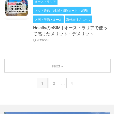
オーストラリア
ネット通信（eSIM・SIMカード・WiFi）
入国・準備・ルール
海外旅行ノウハウ
HolaflyのeSIM | オーストラリアで使っ
て感じたメリット・デメリット
2026/2/8
Next »
1
2
…
4