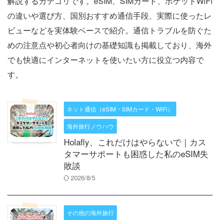
解説するカテゴリです。eSIM、SIMカード、ポケットWiFi
の違いや選び方、国別おすすめ通信手段、実際に使ったレ
ビューなどを実体験ベースで紹介。通信トラブルを防ぐた
めの注意点や初心者向けの基礎知識も掲載しており、海外
でも快適にインターネットを使いたい方に役立つ内容で
す。
ネット通信（eSIM・SIMカード・WiFi）
海外旅行ノウハウ
Holafly、これだけはやらないで｜カス
タマーサポートも困惑した私のeSIM失
敗談
2026/8/5
その他の海外旅行