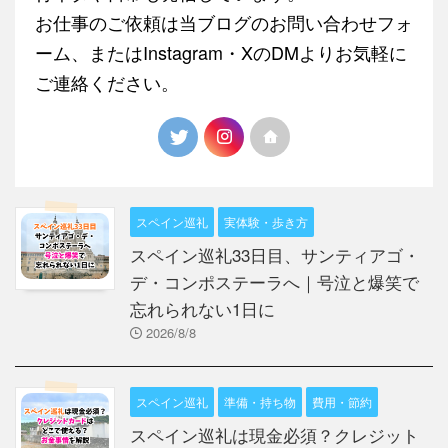
お仕事のご依頼は当ブログのお問い合わせフォ
ーム、またはInstagram・XのDMよりお気軽に
ご連絡ください。
スペイン巡礼
実体験・歩き方
スペイン巡礼33日目、サンティアゴ・
デ・コンポステーラへ｜号泣と爆笑で
忘れられない1日に
2026/8/8
スペイン巡礼
準備・持ち物
費用・節約
スペイン巡礼は現金必須？クレジット