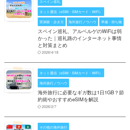
スペイン巡礼
ネット通信（eSIM・SIMカード・WiFi）
実体験・歩き方
海外旅行ノウハウ
準備・持ち物
スペイン巡礼、アルベルゲのWiFiは弱
かった｜巡礼路のインターネット事情
と対策まとめ
2026/4/18
ネット通信（eSIM・SIMカード・WiFi）
海外旅行ノウハウ
海外旅行に必要なギガ数は1日1GB？節
約術やおすすめeSIMを解説
2026/2/7
その他の海外旅行