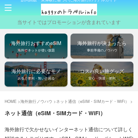
当サイトではプロモーションが含まれています
海外旅行おすすめeSIM
海外旅行が決まったら
海外でネットが使い放題
事前準備のノウハウ
海外旅行に必要なモノ
コスパ良い旅グッズ
あると便利・無いと困る
安心・快適・便利
HOME
>
海外旅行ノウハウ
>
ネット通信（eSIM・SIMカード・WiFi）
>
ネット通信（eSIM・SIMカード・WiFi）
海外旅行で欠かせないインターネット通信について詳しく