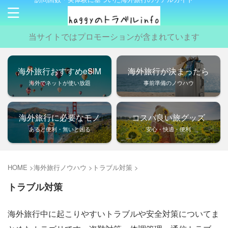
当サイトではプロモーションが含まれています
海外旅行おすすめeSIM
海外旅行が決まったら
海外でネットが使い放題
事前準備のノウハウ
海外旅行に必要なモノ
コスパ良い旅グッズ
あると便利・無いと困る
安心・快適・便利
HOME
>
海外旅行ノウハウ
>
トラブル対策
>
トラブル対策
海外旅行中に起こりやすいトラブルや安全対策についてま