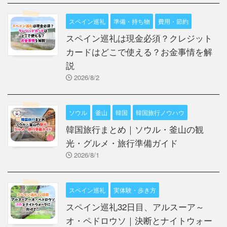
スペイン巡礼
準備・持ち物
費用・節約
スペイン巡礼は現金必須？クレジット
カードはどこで使える？お金事情を解
説
2026/8/2
ソウル
釜山
韓国
韓国旅行ノウハウ
韓国旅行まとめ｜ソウル・釜山の観
光・グルメ・旅行準備ガイド
2026/8/1
スペイン巡礼
実体験・歩き方
スペイン巡礼32日目、アルスーア～
オ・ペドロウソ｜決断とナイトウォー