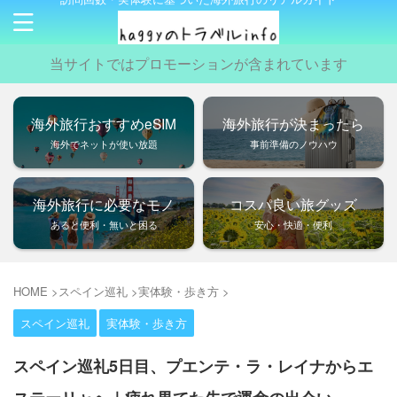
当サイトではプロモーションが含まれています
海外旅行おすすめeSIM
海外旅行が決まったら
海外でネットが使い放題
事前準備のノウハウ
海外旅行に必要なモノ
コスパ良い旅グッズ
あると便利・無いと困る
安心・快適・便利
HOME
>
スペイン巡礼
>
実体験・歩き方
>
スペイン巡礼
実体験・歩き方
スペイン巡礼5日目、プエンテ・ラ・レイナからエ