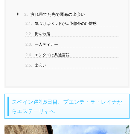
2.
疲れ果てた先で運命の出会い
2.1.
気づけばベッドが...予想外の距離感
2.2.
街を散策
2.3.
一人ディナー
2.4.
エンタメは共通言語
2.5.
出会い
スペイン巡礼5日目、プエンテ・ラ・レイナか
らエステーリャへ