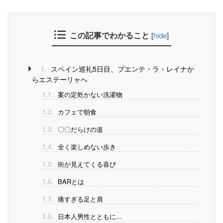
この記事でわかること
[
hide
]
1.
スペイン巡礼5日目、プエンテ・ラ・レイナか
らエステーリャへ
1.1.
案の定乾かない洗濯物
1.2.
カフェで朝食
1.3.
〇〇だらけの道
1.4.
全く楽しめない歩き
1.5.
街が見えてくる喜び
1.6.
BARとは
1.7.
痛すぎる足と肩
1.8.
日本人男性とともに...