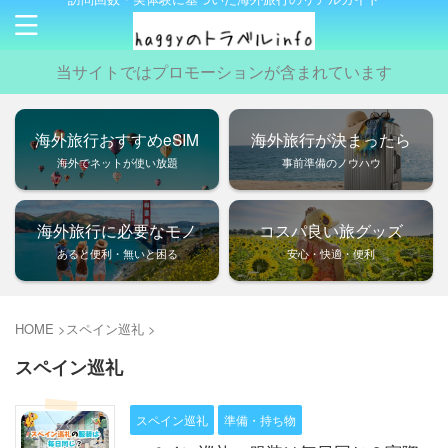
当サイトではプロモーションが含まれています
海外旅行おすすめeSIM
海外旅行が決まったら
海外でネットが使い放題
事前準備のノウハウ
海外旅行に必要なモノ
コスパ良い旅グッズ
あると便利・無いと困る
安心・快適・便利
HOME
>
スペイン巡礼
>
スペイン巡礼
スペイン巡礼
準備・持ち物