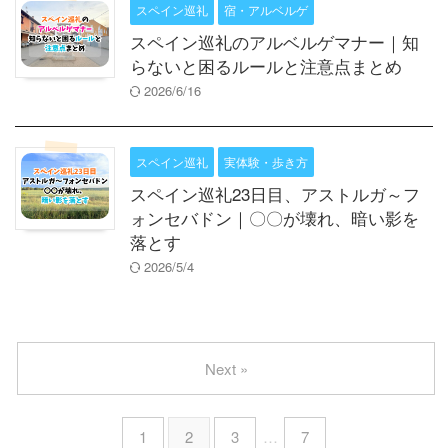
スペイン巡礼
宿・アルベルゲ
スペイン巡礼のアルベルゲマナー｜知
らないと困るルールと注意点まとめ
2026/6/16
スペイン巡礼
実体験・歩き方
スペイン巡礼23日目、アストルガ～フ
ォンセバドン｜〇〇が壊れ、暗い影を
落とす
2026/5/4
Next »
1
2
3
…
7