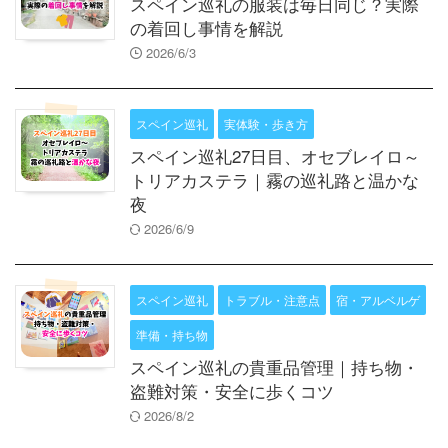
スペイン巡礼の服装は毎日同じ？実際
の着回し事情を解説
2026/6/3
スペイン巡礼
実体験・歩き方
スペイン巡礼27日目、オセブレイロ～
トリアカステラ｜霧の巡礼路と温かな
夜
2026/6/9
スペイン巡礼
トラブル・注意点
宿・アルベルゲ
準備・持ち物
スペイン巡礼の貴重品管理｜持ち物・
盗難対策・安全に歩くコツ
2026/8/2