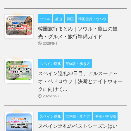
ソウル
釜山
韓国
韓国旅行ノウハウ
韓国旅行まとめ｜ソウル・釜山の観
光・グルメ・旅行準備ガイド
2026/8/1
スペイン巡礼
実体験・歩き方
スペイン巡礼32日目、アルスーア～
オ・ペドロウソ｜決断とナイトウォー
クに向けて...
2026/7/27
スペイン巡礼
実体験・歩き方
準備・持ち物
スペイン巡礼のベストシーズンはい