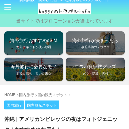
当サイトではプロモーションが含まれています
海外旅行おすすめeSIM
海外旅行が決まったら
海外でネットが使い放題
事前準備のノウハウ
海外旅行に必要なモノ
コスパ良い旅グッズ
あると便利・無いと困る
安心・快適・便利
HOME
>
国内旅行
>
国内観光スポット
>
国内旅行
国内観光スポット
沖縄 | アメリカンビレッジの夜はフォトジェニッ