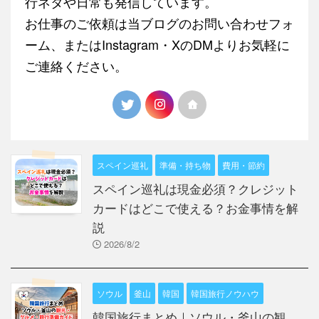
行ネタや日常も発信しています。
お仕事のご依頼は当ブログのお問い合わせフォ
ーム、またはInstagram・XのDMよりお気軽に
ご連絡ください。
スペイン巡礼
準備・持ち物
費用・節約
スペイン巡礼は現金必須？クレジット
カードはどこで使える？お金事情を解
説
2026/8/2
ソウル
釜山
韓国
韓国旅行ノウハウ
韓国旅行まとめ｜ソウル・釜山の観