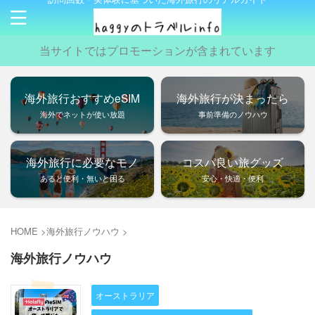
当サイトではプロモーションが含まれています
海外旅行おすすめeSIM
海外旅行が決まったら
海外でネットが使い放題
事前準備のノウハウ
海外旅行に必要なモノ
コスパ良い旅グッズ
あると便利・無いと困る
安心・快適・便利
HOME
>
海外旅行ノウハウ
>
海外旅行ノウハウ
オーストラリア