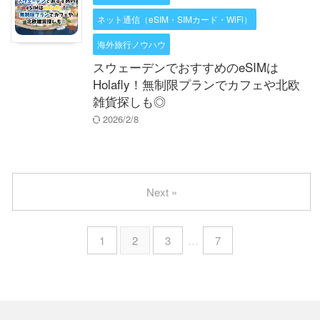
ネット通信（eSIM・SIMカード・WiFi）
海外旅行ノウハウ
スウェーデンでおすすめのeSIMは
Holafly！無制限プランでカフェや北欧
雑貨探しも◎
2026/2/8
Next »
1
2
3
…
7