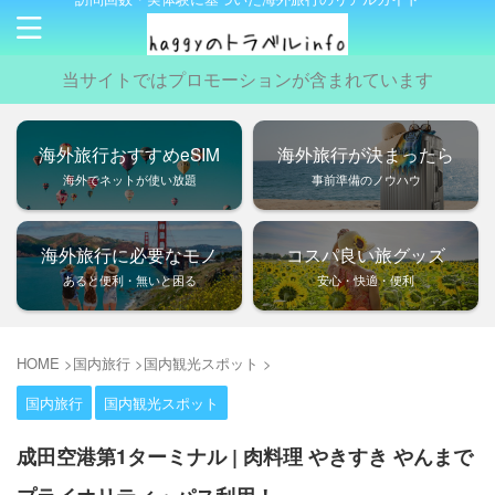
当サイトではプロモーションが含まれています
海外旅行おすすめeSIM
海外旅行が決まったら
海外でネットが使い放題
事前準備のノウハウ
海外旅行に必要なモノ
コスパ良い旅グッズ
あると便利・無いと困る
安心・快適・便利
HOME
>
国内旅行
>
国内観光スポット
>
国内旅行
国内観光スポット
成田空港第1ターミナル | 肉料理 やきすき やんまで