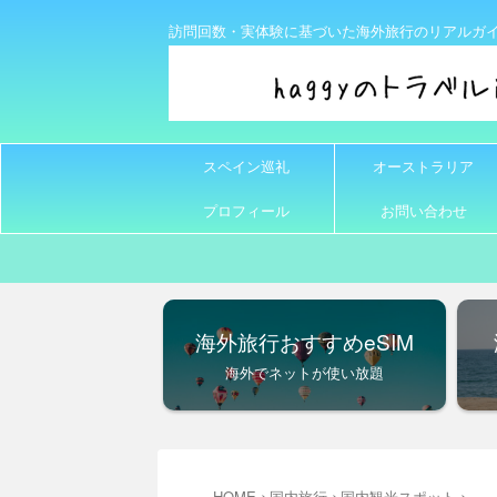
訪問回数・実体験に基づいた海外旅行のリアルガ
スペイン巡礼
オーストラリア
プロフィール
お問い合わせ
海外旅行おすすめeSIM
海外でネットが使い放題
HOME
>
国内旅行
>
国内観光スポット
>