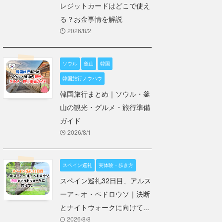
レジットカードはどこで使え
る？お金事情を解説
2026/8/2
ソウル
釜山
韓国
韓国旅行ノウハウ
韓国旅行まとめ｜ソウル・釜
山の観光・グルメ・旅行準備
ガイド
2026/8/1
スペイン巡礼
実体験・歩き方
スペイン巡礼32日目、アルス
ーア～オ・ペドロウソ｜決断
とナイトウォークに向けて...
2026/8/8