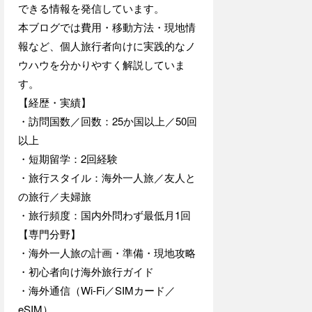
できる情報を発信しています。
本ブログでは費用・移動方法・現地情
報など、個人旅行者向けに実践的なノ
ウハウを分かりやすく解説していま
す。
【経歴・実績】
・訪問国数／回数：25か国以上／50回
以上
・短期留学：2回経験
・旅行スタイル：海外一人旅／友人と
の旅行／夫婦旅
・旅行頻度：国内外問わず最低月1回
【専門分野】
・海外一人旅の計画・準備・現地攻略
・初心者向け海外旅行ガイド
・海外通信（Wi-Fi／SIMカード／
eSIM）