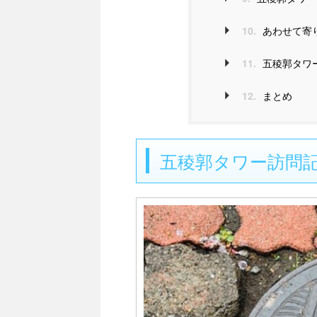
10.
あわせて寄
11.
五稜郭タワー
12.
まとめ
五稜郭タワー訪問