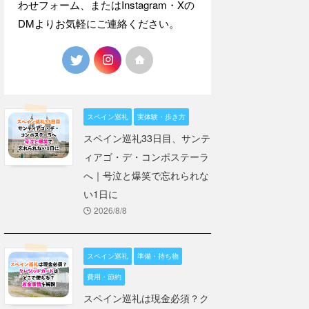
わせフォーム、またはInstagram・Xの
DMよりお気軽にご連絡ください。
スペイン巡礼
実体験・歩き方
スペイン巡礼33日目、サンテ
ィアゴ・デ・コンポステーラ
へ｜号泣と爆笑で忘れられな
い1日に
2026/8/8
スペイン巡礼
準備・持ち物
費用・節約
スペイン巡礼は現金必須？ク