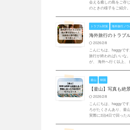
会える癒しの島をご存じ
のときの様子をご紹介。 ha
トラブル対策
海外旅行ノウ
海外旅行のトラブ
2026/2/8
こんにちは、haggy
旅行が終わればいいな。
が、 海外へ行く以上、トラ
釜山
韓国
【釜山】写真も絶景
2026/2/8
こんにちは、haggy
ろがたくさんあり、釜山
実際に3泊4日で回ったルー