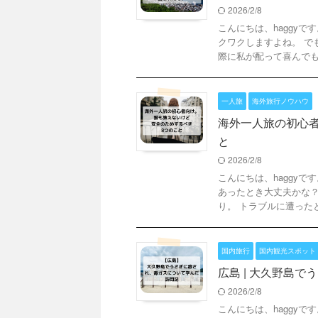
2026/2/8
こんにちは、haggy
クワクしますよね。 で
際に私が配って喜んでもら
一人旅
海外旅行ノウハウ
海外一人旅の初心
と
2026/2/8
こんにちは、haggyで
あったとき大丈夫かな？
り。 トラブルに遭ったとき
国内旅行
国内観光スポット
広島 | 大久野島
2026/2/8
こんにちは、haggy