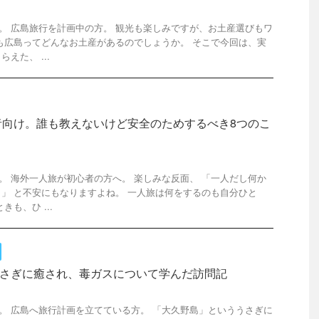
です。 広島旅行を計画中の方。 観光も楽しみですが、お土産選びもワ
も広島ってどんなお土産があるのでしょうか。 そこで今回は、実
えた、 ...
者向け。誰も教えないけど安全のためするべき8つのこ
す。 海外一人旅が初心者の方へ。 楽しみな反面、 「一人だし何か
」 と不安にもなりますよね。 一人旅は何をするのも自分ひと
も、ひ ...
でうさぎに癒され、毒ガスについて学んだ訪問記
です。 広島へ旅行計画を立てている方。 「大久野島」といううさぎに