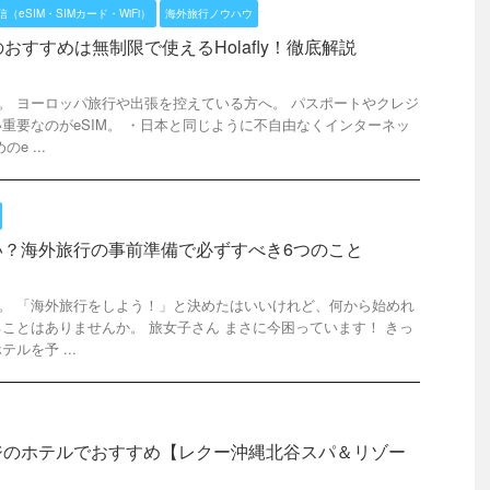
（eSIM・SIMカード・WiFi）
海外旅行ノウハウ
Mのおすすめは無制限で使えるHolafly！徹底解説
です。 ヨーロッパ旅行や出張を控えている方へ。 パスポートやクレジ
重要なのがeSIM。 ・日本と同じように不自由なくインターネッ
e ...
い？海外旅行の事前準備で必ずすべき6つのこと
です。 「海外旅行をしよう！」と決めたはいいけれど、何から始めれ
ことはありませんか。 旅女子さん まさに今困っています！ きっ
ルを予 ...
ジのホテルでおすすめ【レクー沖縄北谷スパ＆リゾー