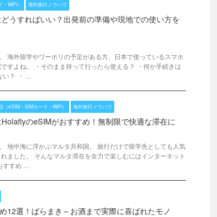
・WiFi）
海外旅行ノウハウ
はどうすればいい？出発前の準備や現地での使い方を
です。 海外留学やワーホリの予定がある方、日本で使っているスマホ
ですよね。 ・そのまま持って行ったら使える？ ・何か手続きは
？ ・ ...
（eSIM・SIMカード・WiFi）
海外旅行ノウハウ
olaflyのeSIMがおすすめ！無制限で快適な滞在に
です。 地中海に浮かぶマルタ共和国。 旅行だけで留学先としても人気
れました。 そんなマルタ滞在を全力で楽しむにはインターネット
すめ ...
すすめ12選！ばらまき～お酒まで実際に喜ばれたモノ