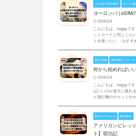
その他の海外旅行
ネット通信
ヨーロッパ | eSI
2026/2/8
こんにちは、haggy
ットカードと同じくらい
トが使いたい ・おすすめの
旅行準備
海外旅行ノウハウ
何から始めればい
2026/2/8
こんにちは、haggy
ばいいのか途方に暮れる
と飛行機のチケットやホテ
国内ホテルレポ
国内旅行
アメリカンビレッ
ト】宿泊記