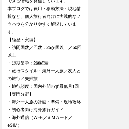
できる情報を発信しています。
本ブログでは費用・移動方法・現地情
報など、個人旅行者向けに実践的なノ
ウハウを分かりやすく解説していま
す。
【経歴・実績】
・訪問国数／回数：25か国以上／50回
以上
・短期留学：2回経験
・旅行スタイル：海外一人旅／友人と
の旅行／夫婦旅
・旅行頻度：国内外問わず最低月1回
【専門分野】
・海外一人旅の計画・準備・現地攻略
・初心者向け海外旅行ガイド
・海外通信（Wi-Fi／SIMカード／
eSIM）