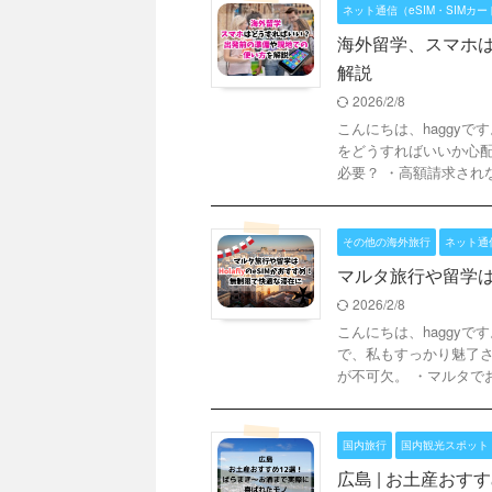
ネット通信（eSIM・SIMカード
海外留学、スマホ
解説
2026/2/8
こんにちは、haggy
をどうすればいいか心配
必要？ ・高額請求されない
その他の海外旅行
ネット通信
マルタ旅行や留学はH
2026/2/8
こんにちは、haggy
で、私もすっかり魅了さ
が不可欠。 ・マルタでおす
国内旅行
国内観光スポット
広島 | お土産お