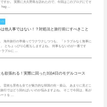
ですか。 実際に大久野島を訪れたので、今回はこのブログにてそ
g ...
ハウ
ルは他人事ではない！？対処法と旅行前にすべきこと
です。 海外旅行の準備ってワクワクしつつも、 「トラブルなく無事に
」 とちょっぴり心配もしますよね。 何事もないのが一番です
ブルに ...
も欲張れる！実際に回った3泊4日のモデルコース
です。 芸術も景色も全てが魅力的な韓国の街・釜山。 あまりに見どこ
旅行ではどう回ればいいのか悩みますよね。 そこで今回は、私が
トを ...