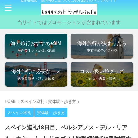
当サイトではプロモーションが含まれています
海外旅行おすすめeSIM
海外旅行が決まったら
海外でネットが使い放題
事前準備のノウハウ
海外旅行に必要なモノ
コスパ良い旅グッズ
あると便利・無いと困る
安心・快適・便利
HOME
>
スペイン巡礼
>
実体験・歩き方
>
スペイン巡礼
実体験・歩き方
スペイン巡礼18日目、ベルシアノス・デル・リア