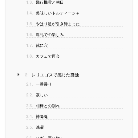
1.3.
飛行機雲と朝日
1.4.
美味しいトルティージャ
1.5.
やはり足が引き締まった
1.6.
巡礼での楽しみ
1.7.
靴に穴
1.8.
カフェで再会
2.
レリエゴスで感じた孤独
2.1.
一番乗り
2.2.
寂しい
2.3.
相棒との別れ
2.4.
神降誕
2.5.
洗濯
2.6.
いざ、買い物へ