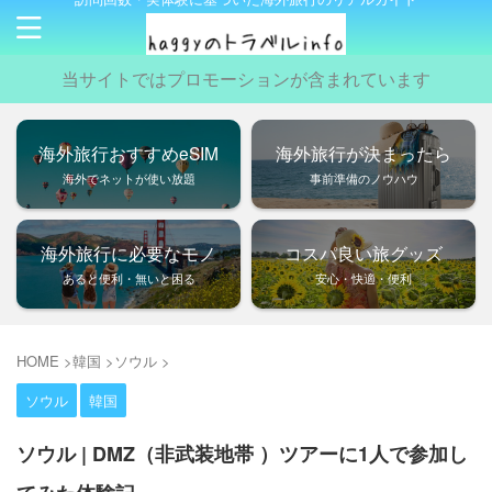
当サイトではプロモーションが含まれています
海外旅行おすすめeSIM
海外旅行が決まったら
海外でネットが使い放題
事前準備のノウハウ
海外旅行に必要なモノ
コスパ良い旅グッズ
あると便利・無いと困る
安心・快適・便利
HOME
>
韓国
>
ソウル
>
ソウル
韓国
ソウル | DMZ（非武装地帯 ）ツアーに1人で参加し