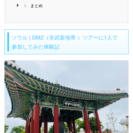
8.
まとめ
ソウル | DMZ（非武装地帯 ）ツアーに1人で
参加してみた体験記