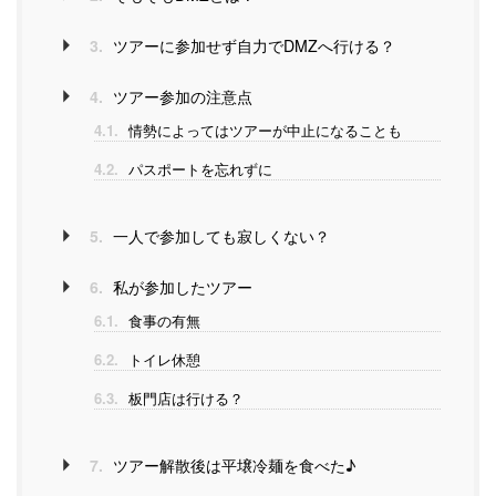
3.
ツアーに参加せず自力でDMZへ行ける？
4.
ツアー参加の注意点
4.1.
情勢によってはツアーが中止になることも
4.2.
パスポートを忘れずに
5.
一人で参加しても寂しくない？
6.
私が参加したツアー
6.1.
食事の有無
6.2.
トイレ休憩
6.3.
板門店は行ける？
7.
ツアー解散後は平壌冷麺を食べた♪