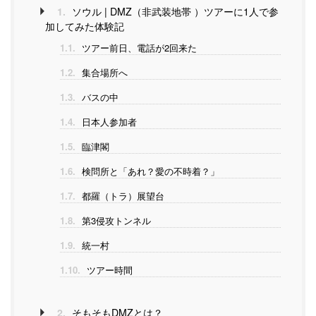
1.
ソウル | DMZ（非武装地帯 ）ツアーに1人で参
加してみた体験記
1.1.
ツアー前日、電話が2回来た
1.2.
集合場所へ
1.3.
バスの中
1.4.
日本人参加者
1.5.
臨津閣
1.6.
検問所と「あれ？愛の不時着？」
1.7.
都羅（トラ）展望台
1.8.
第3侵攻トンネル
1.9.
統一村
1.10.
ツアー時間
2.
そもそもDMZとは？