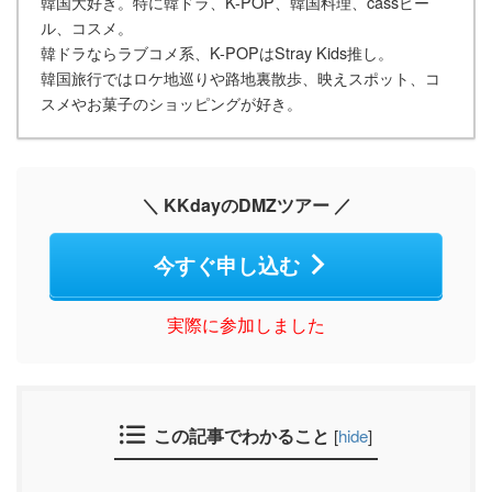
韓国大好き。特に韓ドラ、K-POP、韓国料理、cassビー
ル、コスメ。
韓ドラならラブコメ系、K-POPはStray Kids推し。
韓国旅行ではロケ地巡りや路地裏散歩、映えスポット、コ
スメやお菓子のショッピングが好き。
＼ KKdayのDMZツアー ／
今すぐ申し込む
実際に参加しました
この記事でわかること
[
hide
]