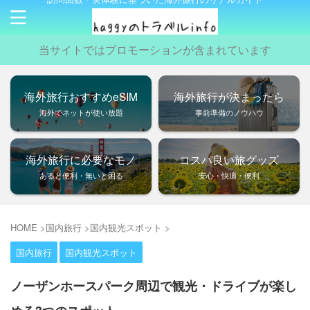
当サイトではプロモーションが含まれています
海外旅行おすすめeSIM
海外旅行が決まったら
海外でネットが使い放題
事前準備のノウハウ
海外旅行に必要なモノ
コスパ良い旅グッズ
あると便利・無いと困る
安心・快適・便利
HOME
>
国内旅行
>
国内観光スポット
>
国内旅行
国内観光スポット
ノーザンホースパーク周辺で観光・ドライブが楽し