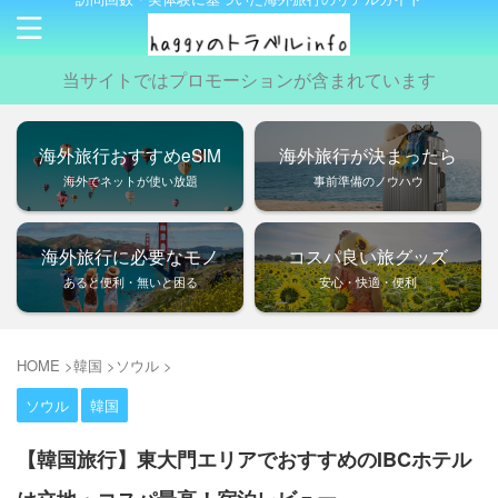
当サイトではプロモーションが含まれています
海外旅行おすすめeSIM
海外旅行が決まったら
海外でネットが使い放題
事前準備のノウハウ
海外旅行に必要なモノ
コスパ良い旅グッズ
あると便利・無いと困る
安心・快適・便利
HOME
>
韓国
>
ソウル
>
ソウル
韓国
【韓国旅行】東大門エリアでおすすめのIBCホテル